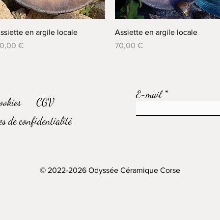
Aperçu rapide
Aperçu rapide
ssiette en argile locale
Assiette en argile locale
rix
Prix
0,00 €
70,00 €
E-mail
ookies
CGV
s de confidentialité
© 2022-2026 Odyssée Céramique Corse