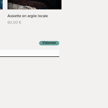
Aperçu rapide
Assiette en argile locale
Prix
60,00 €
S'abonner