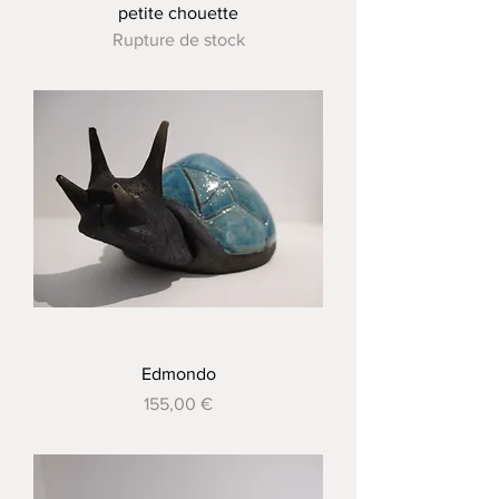
petite chouette
Rupture de stock
Edmondo
Prix
155,00 €