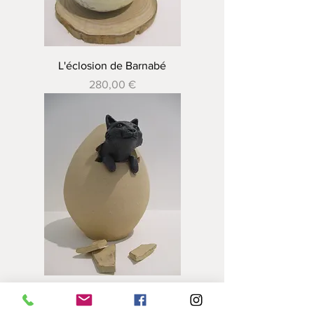
L'éclosion de Barnabé
Prix
280,00 €
L'éclosion de Caesar
Prix
230,00 €