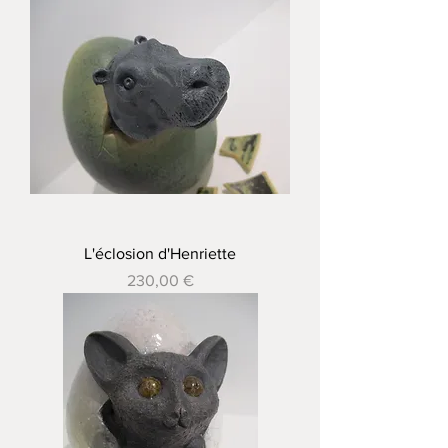
L'éclosion d'Henriette
Prix
230,00 €