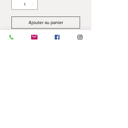
Ajouter au panier
Commander et payer
Assiette décorative, village de
Cargèse gravé.
Argile locale ramassée, affinée et
travaillée par mes soins.
Diamètre 20 cm
Mentions légales
Partenaires
Cookies