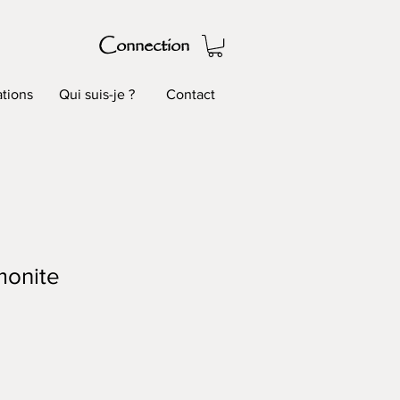
Connection
tions
Qui suis-je ?
Contact
monite